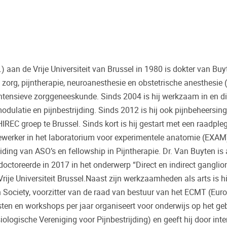
 aan de Vrije Universiteit van Brussel in 1980 is dokter van Buy
 zorg, pijntherapie, neuroanesthesie en obstetrische anesthesie 
 intensieve zorggeneeskunde. Sinds 2004 is hij werkzaam in en d
ulatie en pijnbestrijding. Sinds 2012 is hij ook pijnbeheersin
IREC groep te Brussel. Sinds kort is hij gestart met een raadpleg
werker in het laboratorium voor experimentele anatomie (EXAM
iding van ASO’s en fellowship in Pijntherapie. Dr. Van Buyten is
 doctoreerde in 2017 in het onderwerp “Direct en indirect ganglio
ije Universiteit Brussel.Naast zijn werkzaamheden als arts is hi
 Society, voorzitter van de raad van bestuur van het ECMT (Eur
ten en workshops per jaar organiseert voor onderwijs op het ge
ogische Vereniging voor Pijnbestrijding) en geeft hij door inte