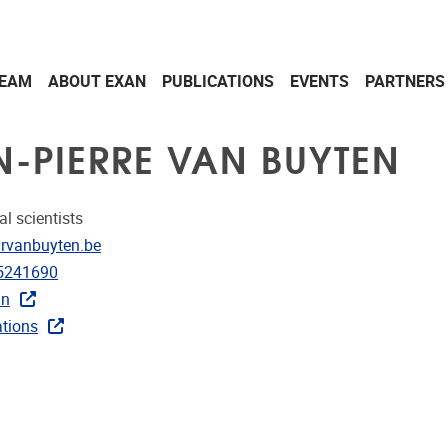
EAM
ABOUT EXAN
PUBLICATIONS
EVENTS
PARTNERS
N-PIERRE VAN BUYTEN
al scientists
dress
rvanbuyten.be
e
5241690
In
ublications
ations