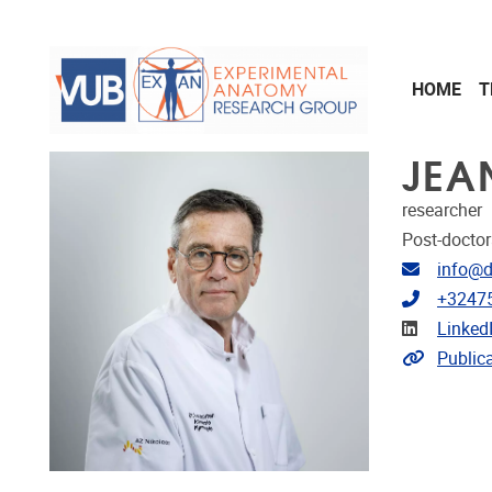
Skip to main content
HOME
T
JEA
researcher
Post-doctor
Email ad
info@d
Telephon
+3247
Linkedin
Linked
Link to p
Public