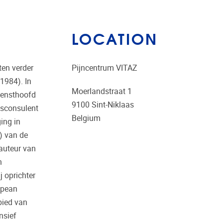
LOCATION
ten verder
Pijncentrum VITAZ
(1984). In
Moerlandstraat 1
iensthoofd
9100
Sint-Niklaas
gsconsulent
Belgium
ing in
) van de
 auteur van
n
j oprichter
opean
bied van
nsief